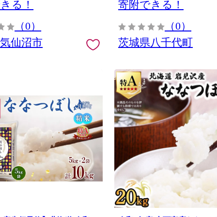
できる！
寄附できる！
（0）
（0）
県気仙沼市
茨城県八千代町