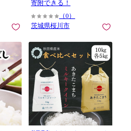
寄附できる！
（0）
茨城県桜川市