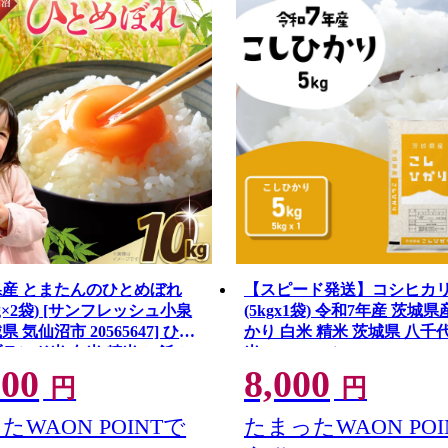
県産 とまたんのひとめぼれ
【スピード発送】コシヒカリ 
5kg×2袋) [サンフレッシュ小泉
(5kgx1袋) 令和7年産 茨城
 気仙沼市 20565647] ひと
かり 白米 精米 茨城県 八千
ランド米 白米 精米 ご飯 ご
米 [RA086yai]
500
8,000
 こめ お米 小分け 家庭用
円
円
たWAON POINTで
たまったWAON POI