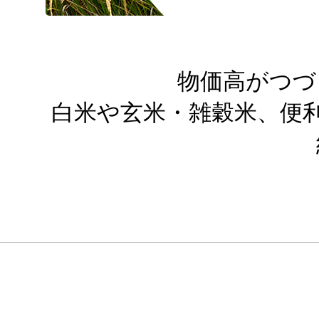
物価高がつづ
白米や玄米・雑穀米、便