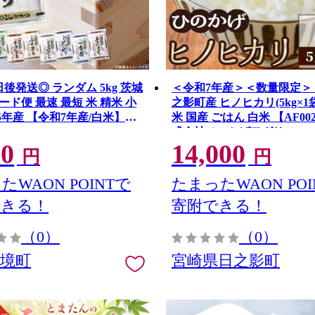
後発送◎ ランダム 5kg 茨城
＜令和7年産＞＜数量限定＞
ド便 最速 最短 米 精米 小
之影町産 ヒノヒカリ(5kg×1袋
25年産 【令和7年産/白米】
米 国産 ごはん 白米 【AF0
式会社ひのかげアグリファ
00
14,000
円
円
たWAON POINTで
たまったWAON POI
できる！
寄附できる！
（0）
（0）
県境町
宮崎県日之影町