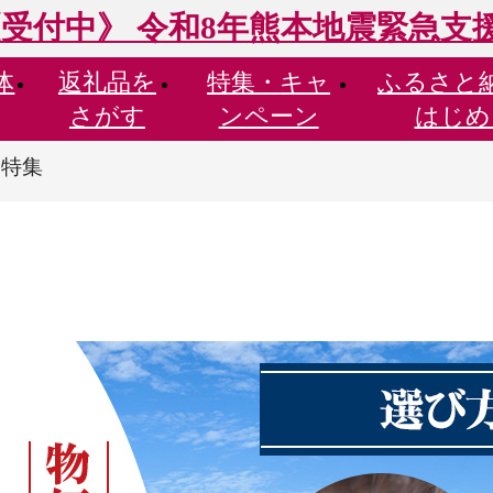
受付中》 令和8年熊本地震緊急支
体
返礼品を
特集・
キャ
ふるさと
さがす
ンペーン
はじめ
品特集