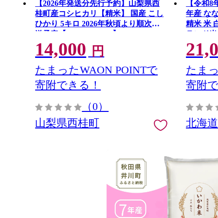
【2026年発送分先行予約】山梨県西
【令和8
桂町産コシヒカリ【精米】 国産 こし
年産 ななつ
ひかり 5キロ 2026年秋頃より順次発
精米 米 
送予定【n0670-05_gou】
ランド米
14,000
21,
取り寄せ
円
たまったWAON POINTで
たまっ
寄附できる！
寄附
（0）
山梨県西桂町
北海