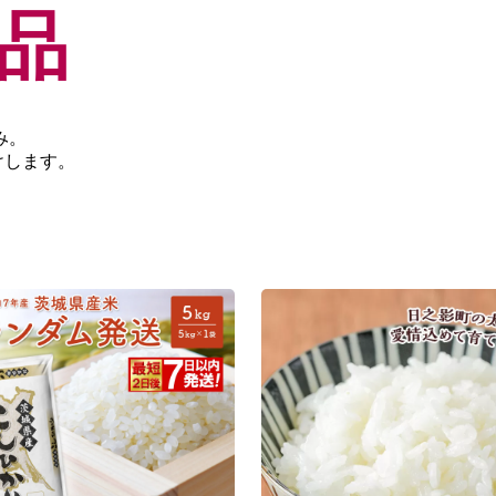
品
み。
けします。