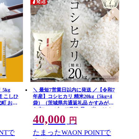
5kg
＼ 最短7営業日以内に発送 ／【令和7
県産 こしひ
年産】コシヒカリ 精米20kg（5kg×4
代町 お米
袋）（茨城県共通返礼品 かすみがう
ら市） スピード発送 早い 米 ごはん
40,000
もっちり 甘い コメ お米 白米 銘柄米
円
[EX026sa]
NTで
たまったWAON POINTで