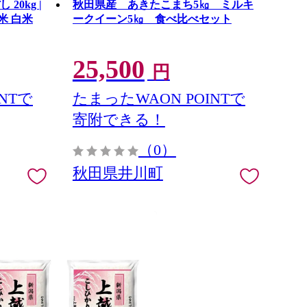
20kg |
秋田県産 あきたこまち5㎏ ミルキ
米 白米
ークイーン5㎏ 食べ比べセット
25,500
円
NTで
たまったWAON POINTで
寄附できる！
（0）
秋田県井川町