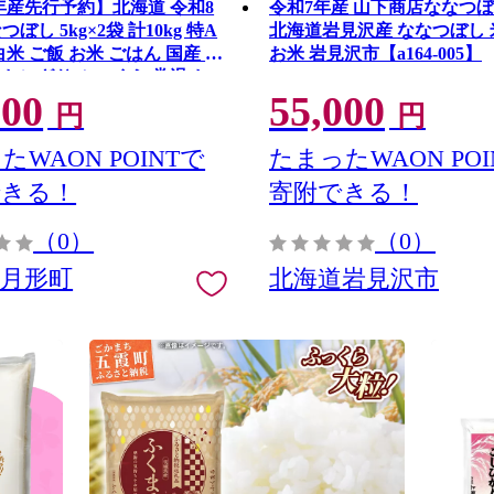
年産先行予約】北海道 令和8
令和7年産 山下商店ななつぼし 
ぼし 5kg×2袋 計10kg 特A
北海道岩見沢産 ななつぼし 
白米 ご飯 お米 ごはん 国産 ブ
お米 岩見沢市【a164-005】
 おにぎり ふっくら 常温 お
000
55,000
 産地直送 送料無料 月形
円
円
たWAON POINTで
たまったWAON POI
できる！
寄附できる！
（0）
（0）
道月形町
北海道岩見沢市