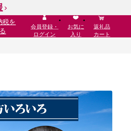
援
納税を
会員登録・
お気に
返礼品
る
ログイン
入り
カート