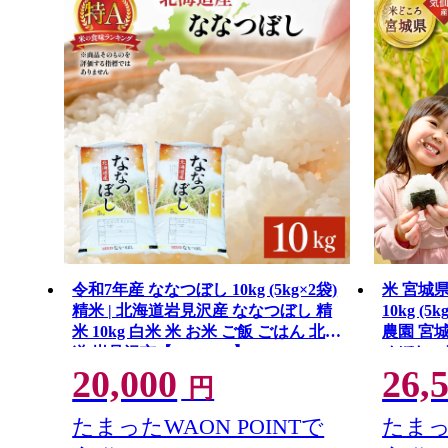
令和7年産 ななつぼし 10kg (5kg×2袋)
米 宮城
精米 | 北海道岩見沢産 ななつぼし 精
10kg (
米 10kg 白米 米 お米 ご飯 ごはん 北海
農園 宮城県
道 岩見沢市【a161-001】
めぼれ ブ
20,000
26,
はん コメ
円
たまったWAON POINTで
たまっ