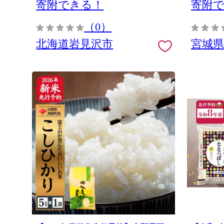
寄附できる！
寄附
（0）
北海道岩見沢市
宮城