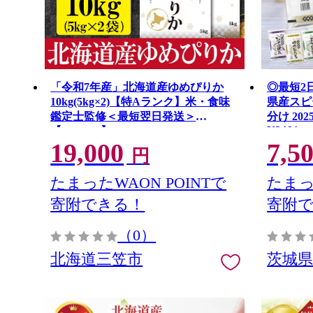
「令和7年産」北海道産ゆめぴりか
◎最短2日
10kg(5kg×2)【特Aランク】米・食味
県産スピー
鑑定士監修＜最短翌日発送＞
分け 20
K2464
【1606120】
19,000
7,5
円
たまったWAON POINTで
たまっ
寄附できる！
寄附
（0）
北海道三笠市
茨城