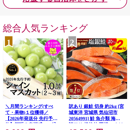
造の発祥地として知られ、
せ、着の身着のままで土地を
鍛冶の技術を受け継いだ職
切り開いていきました。
たちによる軟鉄鍛造のアイ
旧農林省発行の「戦後開拓
ンづくりが盛んです。
史」によると、東北2県と合
総合人気ランキング
山に囲まれた豊かな自然、
わせ「三大開拓地」の１つと
を澄ませば聞こえる清流市
してあげられており、このよ
1
2
のせせらぎ。
うな背景の中、開拓者たちの
ゴルフクラブをはじめ、県
出身地が全都道府県に及んだ
からも食べに訪れる人がい
ことから『川南合衆国』と呼
ほどのタズミの卵など、魅
ばれています。
あふれる特産品と自然がい
移住のまち”ならではといえ
ぱいのまちです。
る多様性を認める空気があ
り、先人から受け継がれた
「フロンティアスピリッツ」
にあふれ、最近でも宮崎県外
から多くの方がこの町に移住
されています。
＼月間ランキング(すべ
訳あり 銀鮭 切身 約2kg [宮
て・果物)１位獲得／
城東洋 宮城県 気仙沼市
【2026年発送分 先行予
20564991] 鮭 魚介類 海鮮
約】頬張る幸福感 〜緑の
訳アリ 規格外 不揃い さけ