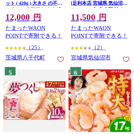
ット ( 420g ) 大きさ の不揃
[足利本店 宮城県 気仙沼市
い タレ・山椒付き ウナギ
20564313] 魚 魚介類 鮭 お
12,000
11,500
鰻 ふぞろい 不揃い うな重
刺し身 刺し身 刺身 生 生食
円
円
ひつまぶし 人気 茨城 八千
個包装 チリ銀鮭 銀鮭 海鮮
たまったWAON
たまったWAON
代町 ふるさと納税 冷凍
海鮮丼 魚介
[SF951ya]
POINTで寄附できる！
POINTで寄附できる！
（25）
（2）
茨城県八千代町
宮城県気仙沼市
5
6