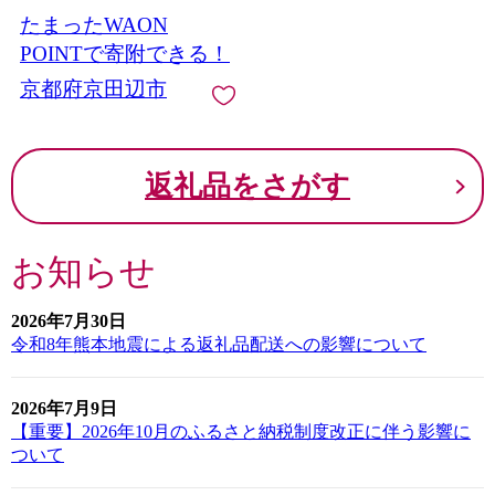
ギフト プレゼント 贈り物
たまったWAON
お取り寄せ 詰め合わせ グ
ルメ 送料無料 みつわ蜂蜜
POINTで寄附できる！
京都府京田辺市
返礼品をさがす
お知らせ
2026年7月30日
令和8年熊本地震による返礼品配送への影響について
2026年7月9日
【重要】2026年10月のふるさと納税制度改正に伴う影響に
ついて