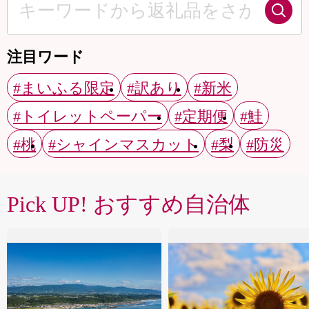
注目ワード
#まいふる限定
#訳あり
#新米
#トイレットペーパー
#定期便
#鮭
#桃
#シャインマスカット
#梨
#防災
Pick UP! おすすめ自治体