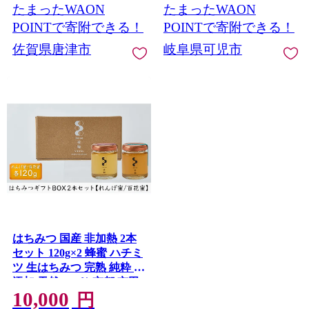
たまったWAON
たまったWAON
POINTで寄附できる！
POINTで寄附できる！
佐賀県唐津市
岐阜県可児市
はちみつ 国産 非加熱 2本
セット 120g×2 蜂蜜 ハチミ
ツ 生はちみつ 完熟 純粋 無
添加 天然 100％ 京都 京田
10,000
辺市 一休品 認定 瓶 贈答用
円