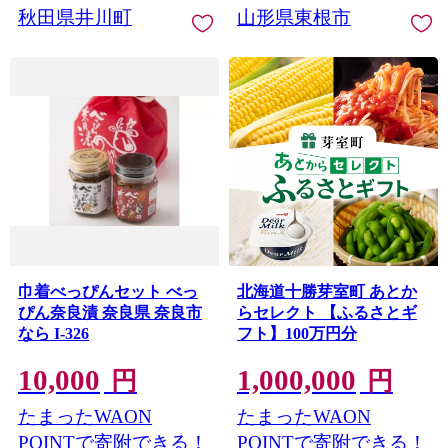
秋田県井川町
山形県東根市
巾着べっぴんセット べっ
北海道十勝芽室町 あとか
ぴん奈良漬 奈良県 奈良市
らセレクト 【ふるさとギ
なら I-326
フト】100万円分
10,000
1,000,000
円
円
たまったWAON
たまったWAON
POINTで寄附できる！
POINTで寄附できる！