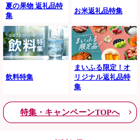
夏の果物 返礼品特
お米返礼品特集
集
まいふる限定！オ
飲料特集
リジナル返礼品特
集
特集・キャンペーンTOPへ