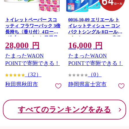
トイレットペーパー スコ
0016-10-09 エリエール ト
ッティ フラワーパック 3倍
イレットティシュー コン
長持ち〈香り付〉4ロール
パクトシングル 8ロール×8
(ダブル)×12パック 日用品
パック 64ロール 1.5倍巻
28,000
16,000
最短翌日発送 [スコッティ
82.5m トイレットペーパー
円
円
フラワーパック トイレッ
シングル パルプ100％ 香り
たまったWAON
たまったWAON
トペーパー 日本製紙クレ
つき 日用品 消耗品 備蓄
シア] 秋田県秋田市
POINTで寄附できる！
POINTで寄附できる！
（32）
（0）
秋田県秋田市
静岡県富士宮市
すべてのランキングをみる