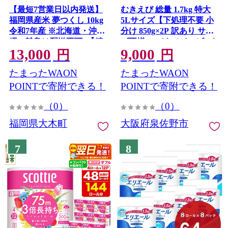
【最短7営業日以内発送】
むきえび 総量 1.7kg 特大
福岡県産米 夢つくし 10kg
5Lサイズ【下処理不要 小
令和7年産 ※北海道・沖
分け 850g×2P 訳あり サイ
縄・離島は配送不可 |【精
ズ不揃い バナメイエビ バ
13,000
9,000
米 単一米 単一原料米 7年
ラ凍結】 G4142
円
円
産 国産 お米 ブランド米
たまったWAON
たまったWAON
5kg × 2 ゆめつくし】
CY009_01
POINTで寄附できる！
POINTで寄附できる！
（0）
（0）
福岡県大木町
大阪府泉佐野市
7
8