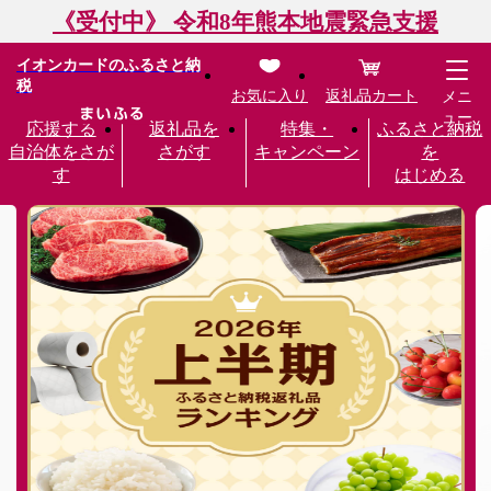
《受付中》 令和8年熊本地震緊急支援
イオンカードのふるさと納
税
お気に入り
返礼品カート
メニ
ュー
応援する
返礼品を
特集・
ふるさと納税
自治体をさが
さがす
キャンペーン
を
す
はじめる