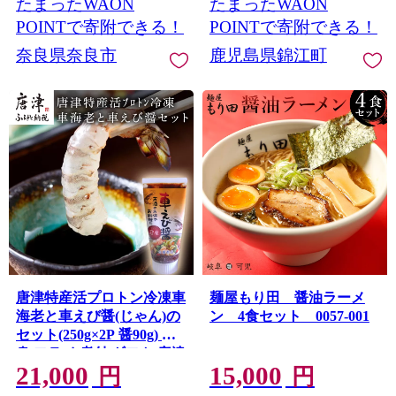
たまったWAON
たまったWAON
POINTで寄附できる！
POINTで寄附できる！
奈良県奈良市
鹿児島県錦江町
唐津特産活プロトン冷凍車
麺屋もり田 醤油ラーメ
海老と車えび醤(じゃん)の
ン 4食セット 0057-001
セット(250g×2P 醤90g) 刺
身 フライ 煮付 ギフト 唐津
21,000
15,000
市
円
円