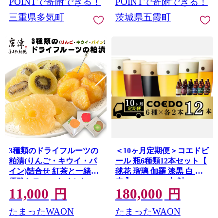
POINTで寄附できる！
POINTで寄附できる！
三重県多気町
茨城県五霞町
3種類のドライフルーツの
＜10ヶ月定期便＞コエドビ
粕漬(りんご・キウイ・パ
ール 瓶6種類12本セット【
イン)詰合せ 紅茶と一緒に
毬花 瑠璃 伽羅 漆黒 白 紅
優雅なティータイムを!
赤 】(333ml×12本)計
11,000
180,000
3996ml | 埼玉県 東松山市
円
円
COEDO コエド 333ml 瓶
たまったWAON
たまったWAON
クラフトビール 地ビール