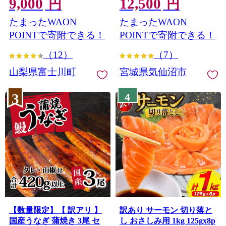
9,000
12,500
宝石・ シャインマスカッ
サケ 鮭切身 シャケ 切り身
円
円
ト 〜 １ｋｇ以上（２〜３
冷凍 家庭用 おかず 弁当 支
たまったWAON
たまったWAON
房） フルーツ 山梨県産 果
援 サーモン 銀鮭切り身 魚
物 くだもの シャイン マス
わけあり
POINTで寄附できる！
POINTで寄附できる！
カット ぶどう ブドウ 葡萄
（12）
（7）
大粒 種なし 先行予約 富士
川町 10000円 一万円 9000
山梨県富士川町
宮城県気仙沼市
円 九千円
3
4
【数量限定】【 訳アリ 】
訳あり サーモン 切り落と
国産うなぎ 蒲焼き 3尾 セ
し おさしみ用 1kg 125gx8p