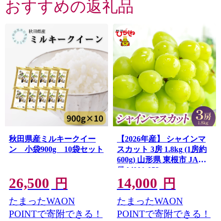
おすすめの返礼品
秋田県産ミルキークイー
【2026年産】 シャインマ
ン 小袋900g 10袋セット
スカット 3房 1.8kg (1房約
600g) 山形県 東根市 JA提
供 hi001-052
26,500
14,000
円
円
たまったWAON
たまったWAON
POINTで寄附できる！
POINTで寄附できる！