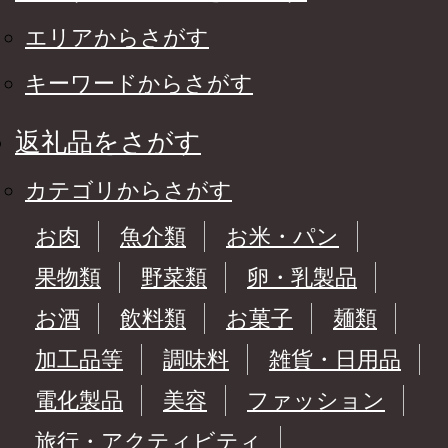
エリアからさがす
キーワードからさがす
返礼品をさがす
カテゴリからさがす
お肉
魚介類
お米・パン
果物類
野菜類
卵・乳製品
お酒
飲料類
お菓子
麺類
加工品等
調味料
雑貨・日用品
電化製品
美容
ファッション
旅行・アクティビティ