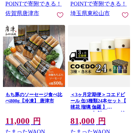
お酒 ビール 瓶ビール BBQ
POINTで寄附できる！
POINTで寄附できる！
キャンプ アウトドア 宅飲
佐賀県唐津市
埼玉県東松山市
み 家飲み 晩酌 父の日 母の
日 ギフト 贈り物 お中元 お
歳暮 贈答品 手土産 おもた
せ 焼き鳥 やきとり やきに
く 焼肉 えだまめ 枝豆 スパ
イシー 柑橘 アロマホップ
白葡萄
もち豚のソーセージ食べ比
＜3ヶ月定期便＞コエドビ
べ800g【冷凍】 唐津市
ール 缶3種類24本セット【
毬花 瑠璃 伽羅 】
(350ml×24本)計8400ml | 埼
11,000
81,000
玉県 東松山市 COEDO コ
円
円
エド 350ml 缶 クラフトビ
たまったWAON
たまったWAON
ール 地ビール お酒 ビール