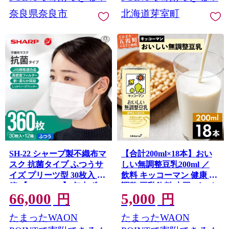
奈良県奈良市
北海道芽室町
SH-22 シャープ製不織布マ
【合計200ml×18本】おい
スク 抗菌タイプ ふつうサ
しい無調整豆乳200ml ／
イズ プリーツ型 30枚入 12
飲料 キッコーマン 健康 無
箱 【MA-R230】 年中ずっ
調整 豆乳飲料 大豆 パック
66,000
5,000
と安心マスク12ヶ月分
セット 飲み切り 茨城県 五
円
円
霞町
たまったWAON
たまったWAON