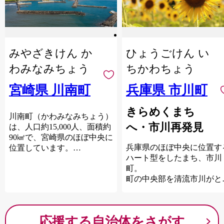
みやざきけん か
ひょうごけん い
わみなみちょう
ちかわちょう
宮崎県 川南町
兵庫県 市川町
きらめくまち
川南町（かわみなみちょう）
へ・市川再発見
は、人口約15,000人、面積約
90㎢で、宮崎県のほぼ中央に
兵庫県のほぼ中央に位置す
位置しています。
ハート型をしたまち、市川
東には日向灘、西には尾鈴山
町。
がそびえ、太陽の光をいっぱ
町の中央部を清流市川がと
いに浴びた自然豊富な食材が
とうと流れ、その穏やかな
たくさんそろっています。
面に田園と山並みが映りま
また、川南町は、かつて国に
す。
よる開拓事業が行われたこと
応援する自治体をさがす
国産ゴルフアイアンヘッド
から、多くの移住者が押し寄