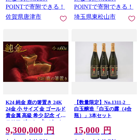
缶ビール BBQ キャンプ ア
POINTで寄附できる！
POINTで寄附できる！
ウトドア 宅飲み 家飲み 晩
佐賀県唐津市
埼玉県東松山市
酌 父の日 母の日 ギフト 贈
り物 お中元 お歳暮 贈答品
手土産 おもたせ 焼き鳥 や
きとり やきにく 焼肉 えだ
まめ 枝豆 スパイシー 柑橘
アロマホップ 白葡萄
K24 純金 鹿の箸置き 24K
【数量限定】No.1311-2
24金 小 サイズ 金 ゴールド
白玉醸造「白玉の露（4合
貴金属 高級 希少 記念 イン
瓶）」3本セット
テリア ギフト プレゼント
9,300,000
15,000
贈り物 贈答用 合同会社工
円
円
藝舎 奈良県 奈良市